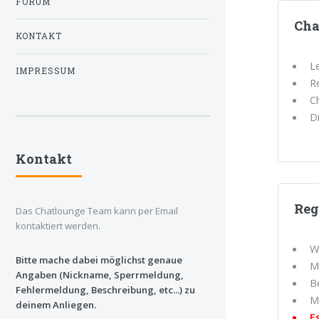
FORUM
Cha
KONTAKT
L
IMPRESSUM
R
C
D
Kontakt
Reg
Das Chatlounge Team kann per Email
kontaktiert werden.
W
Bitte mache dabei möglichst genaue
M
Angaben (Nickname, Sperrmeldung,
B
Fehlermeldung, Beschreibung, etc...) zu
M
deinem Anliegen.
E