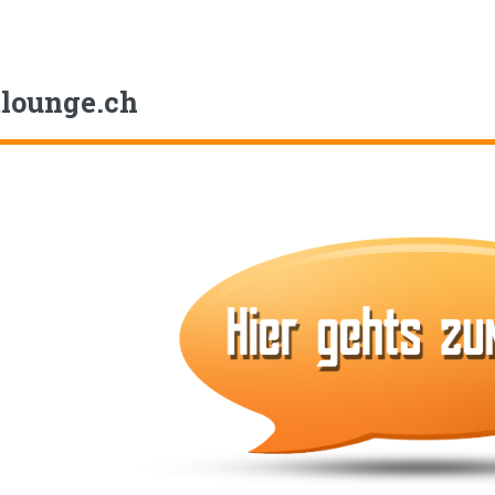
tlounge
.ch