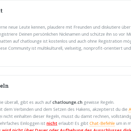
t
erne neue Leute kennen, plaudere mit Freunden und diskutiere übe
egistriere Deinen persönlichen Nicknamen und schütze ihn so vor M
hatten auf chatlounge ist kostenlos und auch ohne Registration mög
iese Community ist multikulturell, vielseitig, nonprofit-orientiert u
eln
ie überall, gibt es auch auf
chatlounge.ch
gewisse Regeln.
it dem Verbinden und dem Setzen des Hakens, akzeptierst du die
ei nicht einhalten dieser Regeln, musst du damit rechnen, vollstän
ehrfaches Einloggen ist
nicht
erlaubt! Es gibt
Chat-Befehle
um in m
s wird nicht über Dauer oder Aufhebung des Ausschlusses disk