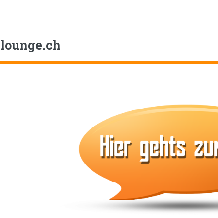
tlounge
.ch