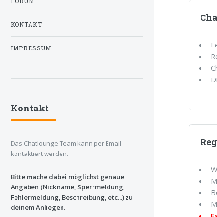
FORUM
Cha
KONTAKT
L
IMPRESSUM
R
C
D
Kontakt
Reg
Das Chatlounge Team kann per Email
kontaktiert werden.
W
Bitte mache dabei möglichst genaue
M
Angaben (Nickname, Sperrmeldung,
B
Fehlermeldung, Beschreibung, etc...) zu
M
deinem Anliegen.
E