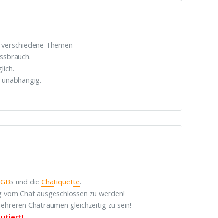
r verschiedene Themen.
issbrauch.
lich.
nd unabhängig.
AGB
s und die
Chatiquette
.
dig vom Chat ausgeschlossen zu werden!
ehreren Chaträumen gleichzeitig zu sein!
utiert!